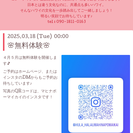
日本とは違う文化なのに、共通点も多いハワイ。
そんなハワイの文化を一歩踏み出してご一緒しましょう！
明るい笑顔でお待ちしています♪
tel :
090-1811-0163
2025.03.18 (Tue) 00:00
🌸無料体験🌸
４月５月は無料体験を開催しま
す🎵
ご予約はホームページ、または
インスタのDMからもご予約お
待ちしています♪
写真のQRコードは、マヒナポ
ーマイカイのインスタです！