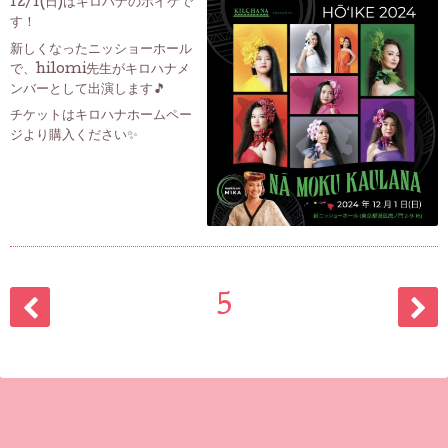
12/1(日)はキロハナのホイケで
す！
新しくなったニッショーホール
で、hilomi先生がキロハナメ
ンバーとして出演します🎵
チケットはキロハナホームペー
ジより購入ください✨
5