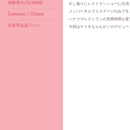
体験受付/出演依頼
久し振りにレストランショーに出演
メンバー６人で１ステージのみです
Lesson / Class
ハナウマレストランの営業時間も変
生徒用会員ページ
今回はケイキちゃんがソロデビューし