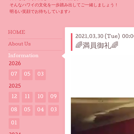
そんなハワイの文化を一歩踏み出してご一緒しましょう！
明るい笑顔でお待ちしています♪
HOME
2021.03.30 (Tue) 00:0
About Us
🌈満員御礼🌈
Information
2026
07
05
03
2025
12
11
10
09
08
05
04
03
01