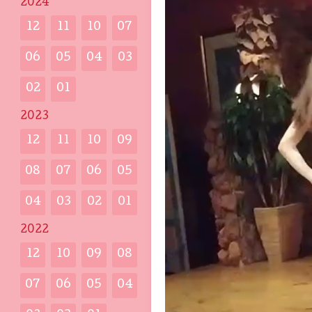
2024
12
11
10
07
06
05
04
03
02
01
2023
12
11
10
09
08
07
06
05
04
03
02
01
2022
12
10
09
08
07
06
05
04