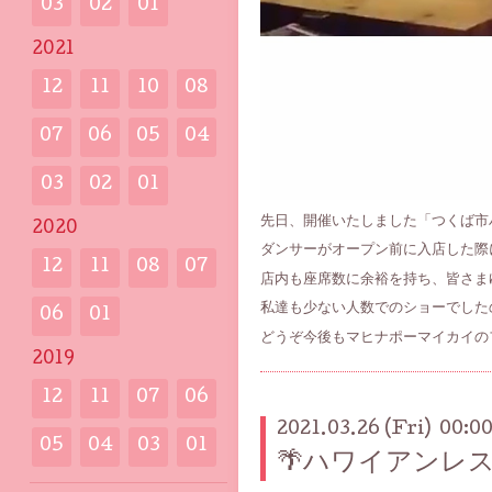
03
02
01
2021
12
11
10
08
07
06
05
04
03
02
01
先日、開催いたしました「つくば市
2020
ダンサーがオープン前に入店した際
12
11
08
07
店内も座席数に余裕を持ち、皆さま
私達も少ない人数でのショーでした
06
01
どうぞ今後もマヒナポーマイカイの
2019
12
11
07
06
2021.03.26 (Fri) 00:0
05
04
03
01
🌴ハワイアンレ