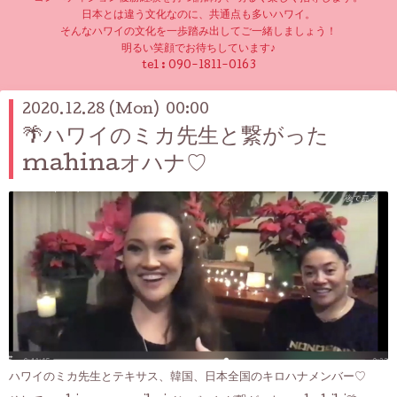
日本とは違う文化なのに、共通点も多いハワイ。
そんなハワイの文化を一歩踏み出してご一緒しましょう！
明るい笑顔でお待ちしています♪
tel :
090-1811-0163
2020.12.28 (Mon) 00:00
🌴ハワイのミカ先生と繋がった
mahinaオハナ♡
ハワイのミカ先生とテキサス、韓国、日本全国のキロハナメンバー♡