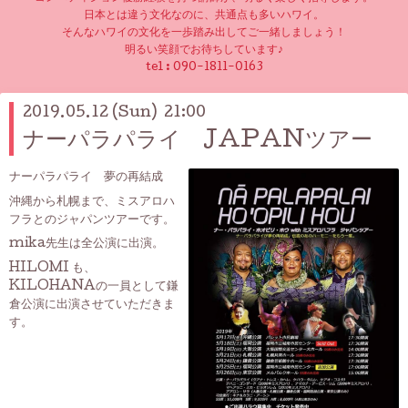
日本とは違う文化なのに、共通点も多いハワイ。
そんなハワイの文化を一歩踏み出してご一緒しましょう！
明るい笑顔でお待ちしています♪
tel :
090-1811-0163
2019.05.12 (Sun) 21:00
ナーパラパライ JAPANツアー
ナーパラパライ 夢の再結成
沖縄から札幌まで、ミスアロハ
フラとのジャパンツアーです。
mika先生は全公演に出演。
HILOMI も、
KILOHANAの一員として鎌
倉公演に出演させていただきま
す。