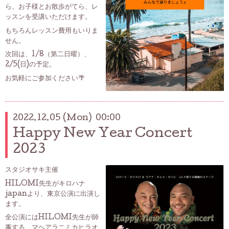
ら、お子様とお散歩がてら、レ
ッスンを受講いただけます。
もちろんレッスン費用もいりま
せん。
次回は、1/8（第二日曜）、
2/5(日)の予定。
お気軽にご参加ください🌴
2022.12.05 (Mon) 00:00
Happy New Year Concert
2023
スタジオサキ主催
HILOMI先生がキロハナ
japanより、東京公演に出演し
ます。
全公演にはHILOMI先生が師
事する、マヘアラニミカヒラオ