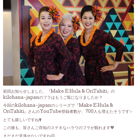
前回お知らせしました、『Make E Hula & OriTahiti』の
kilohana-japanのフラはもうご覧になりましたか？
今回のkilohana-japanのシリーズで『Make E Hula &
OriTahiti』さんのYouTube登録者数が、700人も増えたそうです✨
とても嬉しいですね❣️
この後も、皆さんご存知のステキなハラウのフラが観れます💖
まだまだ見逃せないですね😊