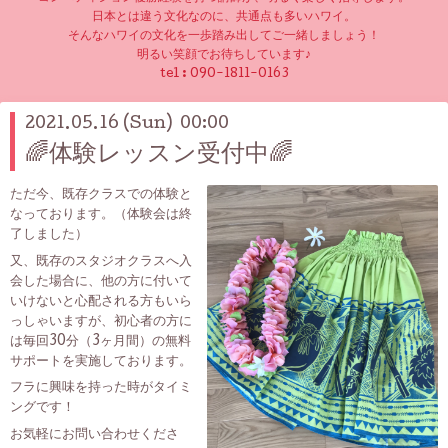
日本とは違う文化なのに、共通点も多いハワイ。
そんなハワイの文化を一歩踏み出してご一緒しましょう！
明るい笑顔でお待ちしています♪
tel :
090-1811-0163
2021.05.16 (Sun) 00:00
🌈体験レッスン受付中🌈
ただ今、既存クラスでの体験と
なっております。（体験会は終
了しました）
又、既存のスタジオクラスへ入
会した場合に、他の方に付いて
いけないと心配される方もいら
っしゃいますが、初心者の方に
は毎回30分（3ヶ月間）の無料
サポートを実施しております。
フラに興味を持った時がタイミ
ングです！
お気軽にお問い合わせくださ