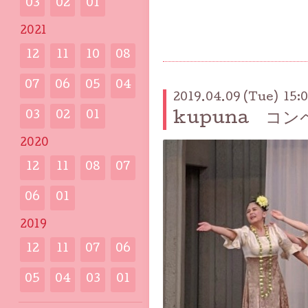
03
02
01
2021
12
11
10
08
07
06
05
04
2019.04.09 (Tue) 15:
kupuna コン
03
02
01
2020
12
11
08
07
06
01
2019
12
11
07
06
05
04
03
01