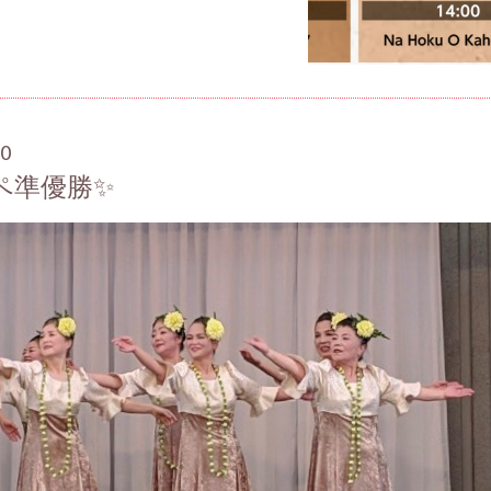
00
ペ準優勝✨