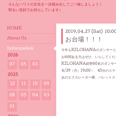
そんなハワイの文化を一歩踏み出してご一緒しましょう！
明るい笑顔でお待ちしています♪
HOME
2019.04.27 (Sat) 10:0
About Us
お台場！！！
Information
今年もKILOHANAのダンサー
2026
お時間ある方はぜひ、いらしてくだ
KILOHANA総勢60名のダン
07
05
03
4/29（月）19:00～、45分のス
2025
あのエスカレーター横、パレットス
12
11
10
09
08
05
04
03
01