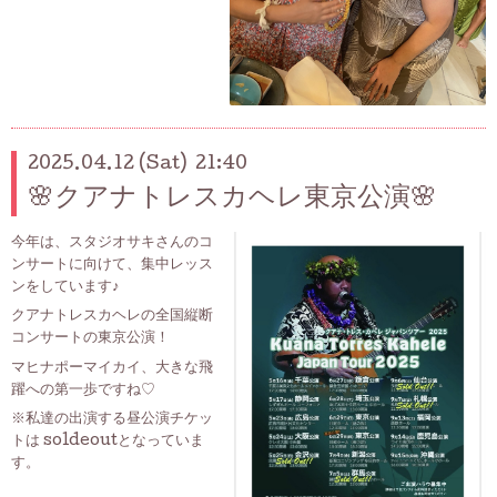
2025.04.12 (Sat) 21:40
🌸クアナトレスカヘレ東京公演🌸
今年は、スタジオサキさんのコ
ンサートに向けて、集中レッス
ンをしています♪
クアナトレスカヘレの全国縦断
コンサートの東京公演！
マヒナポーマイカイ、大きな飛
躍への第一歩ですね♡
※私達の出演する昼公演チケッ
トは soldeoutとなっていま
す。