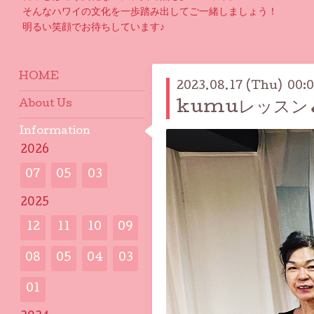
そんなハワイの文化を一歩踏み出してご一緒しましょう！
明るい笑顔でお待ちしています♪
HOME
2023.08.17 (Thu) 00:
About Us
kumuレッスン
Information
2026
07
05
03
2025
12
11
10
09
08
05
04
03
01