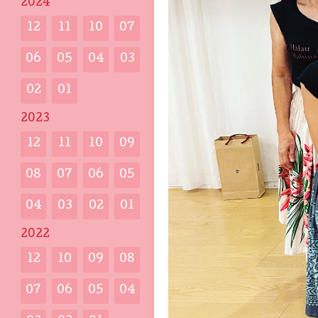
2024
12
11
10
07
06
05
04
03
02
01
2023
12
11
10
09
08
07
06
05
04
03
02
01
2022
12
10
09
08
07
06
05
04