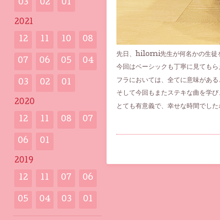
03
02
01
2021
12
11
10
08
先日、hilomi先生が何名かの
07
06
05
04
今回はベーシックも丁寧に見てもら
フラにおいては、全てに意味がある
03
02
01
そして今回もまたステキな曲を学び
2020
とても有意義で、幸せな時間でした
12
11
08
07
06
01
2019
12
11
07
06
05
04
03
01