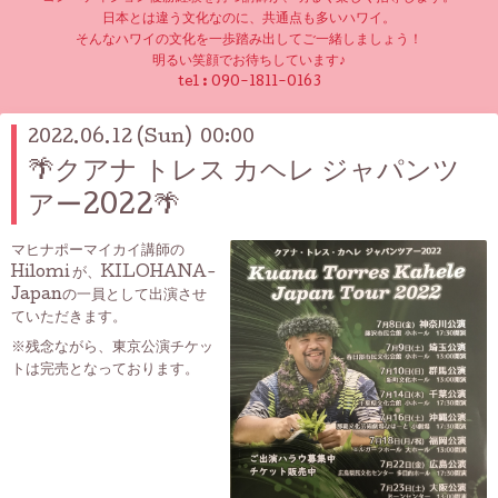
日本とは違う文化なのに、共通点も多いハワイ。
そんなハワイの文化を一歩踏み出してご一緒しましょう！
明るい笑顔でお待ちしています♪
tel :
090-1811-0163
2022.06.12 (Sun) 00:00
🌴クアナ トレス カヘレ ジャパンツ
アー2022🌴
マヒナポーマイカイ講師の
Hilomi が、KILOHANA-
Japanの一員として出演させ
ていただきます。
※残念ながら、東京公演チケッ
トは完売となっております。