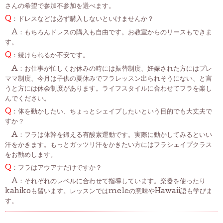
さんの希望で参加不参加を選べます。
Q
：ドレスなどは必ず購入しないといけませんか？
A：もちろんドレスの購入も自由です。お教室からのリースもできま
す。
Q
：続けられるか不安です。
A：お仕事が忙しくお休みの時には振替制度、妊娠された方にはプレ
ママ制度、今月は子供の夏休みでフラレッスン出られそうにない、と言
うと方には休会制度があります。ライフスタイルに合わせてフラを楽し
んでください。
Q
：体を動かしたい、ちょっとシェイプしたいという目的でも大丈夫で
すか？
A：フラは体幹を鍛える有酸素運動です。実際に動かしてみるといい
汗をかきます。もっとガッツリ汗をかきたい方にはフラシェイプクラス
をお勧めします。
Q
：フラはアウアナだけですか？
A：それぞれのレベルに合わせて指導しています。楽器を使ったり
kahikoも習います。レッスンではmeleの意味やHawaii語も学びま
す。