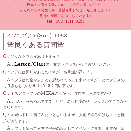
日本とは違う文化なのに、共通点も多いハワイ。
そんなハワイの文化を一歩踏み出してご一緒しましょう！
明るい笑顔でお待ちしています♪
tel :
090-1811-0163
2020.06.07 (Sun) 13:58
🌺良くある質問🌺
Q
：どんなクラスがありますか？
A：
Lesson/Class
の、🌺フラクラスからお選びください。
Q
：フラには興味があるのですが、お月謝が高そう。
A：フラはお金が掛かると思われてる方も多いですが、どのクラスの
お月謝もお1人3,000～5,000円以下です。
Q
：ミスアロハフラのMIKAさんから、直接学べるのですか？
A：はい、もちろんです❣ ただしある程度のベーシックができてから
となります。
Q
：可愛いドレス着てみたいと思いますが、人前で踊るのはちょっと抵
抗があります。
A：フラを習ってる方の発表の場としてイベントに参加しますが、皆